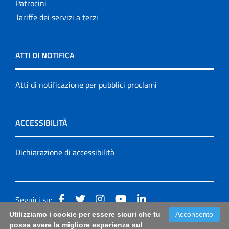
Patrocini
Tariffe dei servizi a terzi
ATTI DI NOTIFICA
Atti di notificazione per pubblici proclami
ACCESSIBILITÀ
Dichiarazione di accessibilità
Seguici su:
Utilizziamo i cookie per essere sicuri che tu
Acconsento
Accessibilità: form di segnalazione di prima istanza per
possa avere la migliore esperienza sul