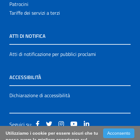
Patrocini
Tariffe dei servizi a terzi
ATTI DI NOTIFICA
Atti di notificazione per pubblici proclami
ACCESSIBILITÀ
Dichiarazione di accessibilità
Seguici su:
Utilizziamo i cookie per essere sicuri che tu
Acconsento
Accessibilità: form di segnalazione di prima istanza per
possa avere la migliore esperienza sul