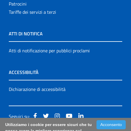
Patrocini
Tariffe dei servizi a terzi
ATTI DI NOTIFICA
Atti di notificazione per pubblici proclami
ACCESSIBILITÀ
Dichiarazione di accessibilità
Seguici su:
Utilizziamo i cookie per essere sicuri che tu
Acconsento
Accessibilità: form di segnalazione di prima istanza per
possa avere la migliore esperienza sul