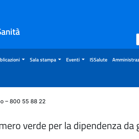
Sanità
blicazioni
Sala stampa
Eventi
ISSalute
Amministraz
do – 800 55 88 22
umero verde per la dipendenza da 