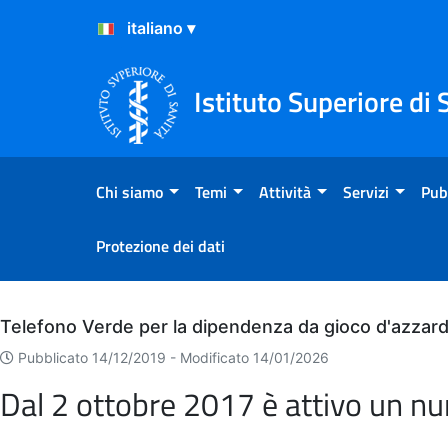
Salta al Contenuto
Salta al Footer
Istituto Superiore di 
Chi siamo
Temi
Attività
Servizi
Pub
Protezione dei dati
Archivio
Telefono Verde per la dipendenza da gioco d'azzar
Pubblicato 14/12/2019 -
Modificato 14/01/2026
Dal 2 ottobre 2017 è attivo un n