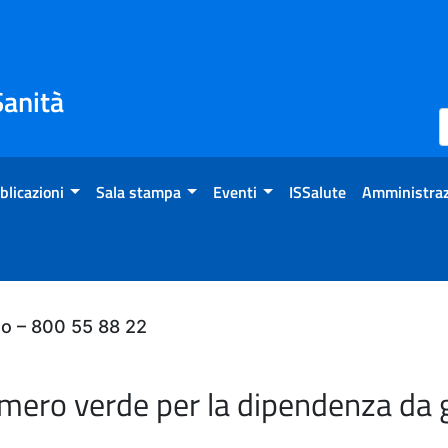
Sanità
blicazioni
Sala stampa
Eventi
ISSalute
Amministraz
do – 800 55 88 22
umero verde per la dipendenza da 