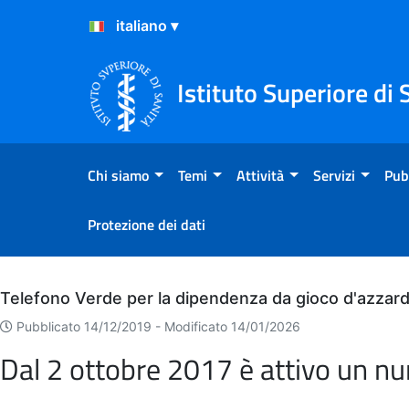
Salta al Contenuto
Salta al Footer
Istituto Superiore di 
Chi siamo
Temi
Attività
Servizi
Pub
Protezione dei dati
Archivio
Telefono Verde per la dipendenza da gioco d'azzar
Pubblicato 14/12/2019 -
Modificato 14/01/2026
Dal 2 ottobre 2017 è attivo un n