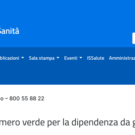
Sanità
blicazioni
Sala stampa
Eventi
ISSalute
Amministraz
do – 800 55 88 22
umero verde per la dipendenza da 