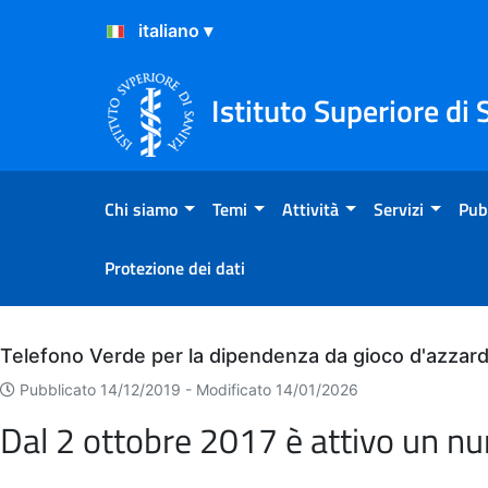
Salta al Contenuto
Salta al Footer
Istituto Superiore di 
Chi siamo
Temi
Attività
Servizi
Pub
Protezione dei dati
Archivio
Telefono Verde per la dipendenza da gioco d'azzar
Pubblicato 14/12/2019 -
Modificato 14/01/2026
Dal 2 ottobre 2017 è attivo un n