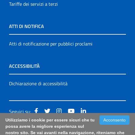
Tariffe dei servizi a terzi
ATTI DI NOTIFICA
Atti di notificazione per pubblici proclami
ACCESSIBILITÀ
Dichiarazione di accessibilità
Seguici su:
Utilizziamo i cookie per essere sicuri che tu
Acconsento
Accessibilità: form di segnalazione di prima istanza per
possa avere la migliore esperienza sul
nostro sito. Se vai avanti nella navigazione, riteniamo che
questa pagina
|
Note Legali
|
Sitemap