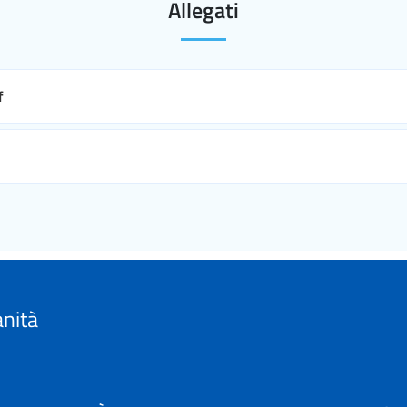
Allegati
f
anità