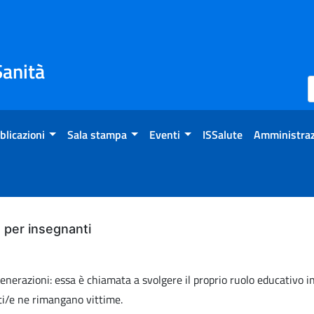
Sanità
blicazioni
Sala stampa
Eventi
ISSalute
Amministraz
per insegnanti
erazioni: essa è chiamata a svolgere il proprio ruolo educativo inte
sti/e ne rimangano vittime.