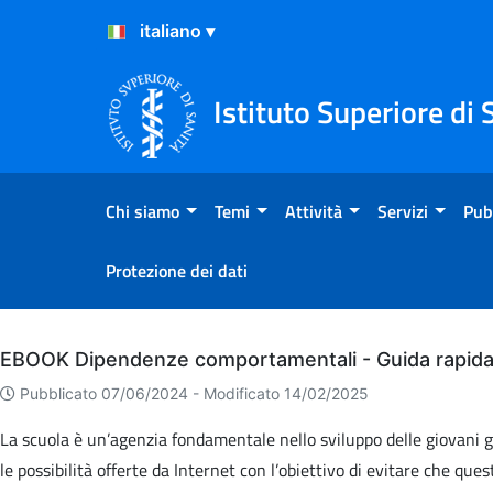
Salta al Contenuto
Salta al Footer
Istituto Superiore di 
Chi siamo
Temi
Attività
Servizi
Pub
Protezione dei dati
Archivio
EBOOK Dipendenze comportamentali - Guida rapida 
Pubblicato 07/06/2024 -
Modificato 14/02/2025
La scuola è un’agenzia fondamentale nello sviluppo delle giovani gen
le possibilità offerte da Internet con l’obiettivo di evitare che que