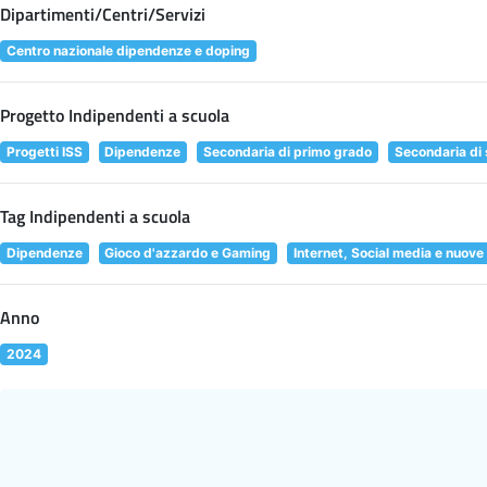
Dipartimenti/Centri/Servizi
Centro nazionale dipendenze e doping
Progetto Indipendenti a scuola
Progetti ISS
Dipendenze
Secondaria di primo grado
Secondaria di
Tag Indipendenti a scuola
Dipendenze
Gioco d'azzardo e Gaming
Internet, Social media e nuove
Anno
2024