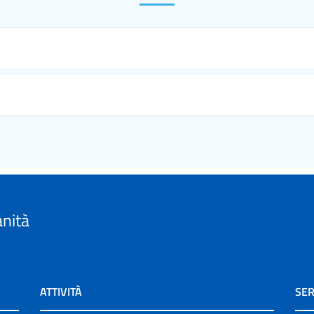
anità
ATTIVITÀ
SER