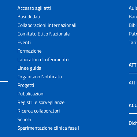
Accesso agli atti
Aul
Basi di dati
Ban
Collaborazioni internazionali
Bibl
Comitato Etico Nazionale
Patr
Eventi
Tari
Formazione
Laboratori di riferimento
ATT
Linee guida
Organismo Notificato
Atti
Progetti
Pubblicazioni
Registri e sorveglianze
ACC
Ricerca collaboratori
Scuola
Dich
Sperimentazione clinica fase I