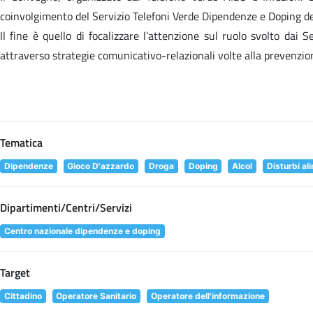
coinvolgimento del Servizio Telefoni Verde Dipendenze e Doping de
Il fine è quello di focalizzare l’attenzione sul ruolo svolto dai 
attraverso strategie comunicativo-relazionali volte alla prevenzio
Tematica
Dipendenze
Gioco D'azzardo
Droga
Doping
Alcol
Disturbi al
Dipartimenti/Centri/Servizi
Centro nazionale dipendenze e doping
Target
Cittadino
Operatore Sanitario
Operatore dell'informazione