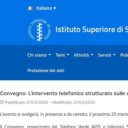
Salta al Contenuto
Salta al Footer
Istituto Superiore di 
Chi siamo
Temi
Attività
Servizi
Pub
Protezione dei dati
Archivio
Convegno: L'intervento telefonico strutturato sulle
Pubblicato 21/03/2025 -
Modificato 21/03/2025
L’evento si svolgerà, in presenza e da remoto, il prossimo 25 marzo 
Il Convegno, organizzato dal Telefono Verde AIDS e Infezioni S