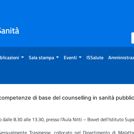
Sanità
blicazioni
Sala stampa
Eventi
ISSalute
Amministraz
 competenze di base del counselling in sanità pubbli
dalle 8.30 alle 13.30, presso l’Aula Nitti – Bovet dell’Istituto Sup
essualmente Trasmesse, collocato nel Dipartimento di Malattie I