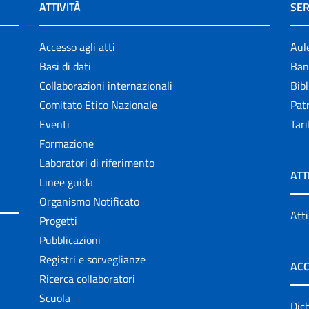
ATTIVITÀ
SER
Accesso agli atti
Aul
Basi di dati
Ban
Collaborazioni internazionali
Bibl
Comitato Etico Nazionale
Patr
Eventi
Tari
Formazione
Laboratori di riferimento
ATT
Linee guida
Organismo Notificato
Atti
Progetti
Pubblicazioni
Registri e sorveglianze
ACC
Ricerca collaboratori
Scuola
Dich