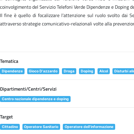
coinvolgimento del Servizio Telefoni Verde Dipendenze e Doping de
Il fine è quello di focalizzare l’attenzione sul ruolo svolto dai 
attraverso strategie comunicativo-relazionali volte alla prevenzio
Tematica
Dipendenze
Gioco D'azzardo
Droga
Doping
Alcol
Disturbi al
Dipartimenti/Centri/Servizi
Centro nazionale dipendenze e doping
Target
Cittadino
Operatore Sanitario
Operatore dell'informazione