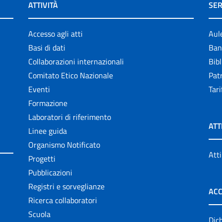
ATTIVITÀ
SER
Accesso agli atti
Aul
Basi di dati
Ban
Collaborazioni internazionali
Bibl
Comitato Etico Nazionale
Patr
Eventi
Tari
Formazione
Laboratori di riferimento
ATT
Linee guida
Organismo Notificato
Atti
Progetti
Pubblicazioni
Registri e sorveglianze
ACC
Ricerca collaboratori
Scuola
Dich