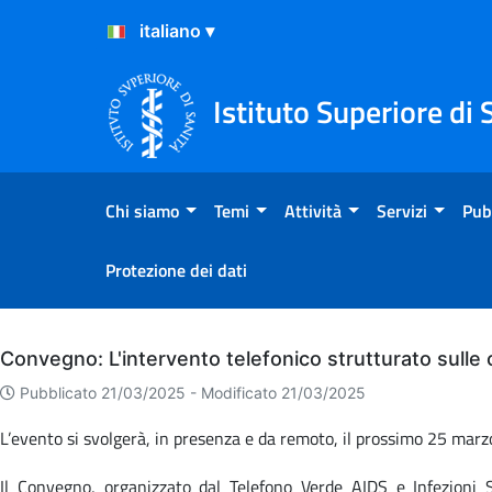
Salta al Contenuto
Salta al Footer
Istituto Superiore di 
Chi siamo
Temi
Attività
Servizi
Pub
Protezione dei dati
Archivio
Convegno: L'intervento telefonico strutturato sulle
Pubblicato 21/03/2025 -
Modificato 21/03/2025
L’evento si svolgerà, in presenza e da remoto, il prossimo 25 marzo 
Il Convegno, organizzato dal Telefono Verde AIDS e Infezioni S