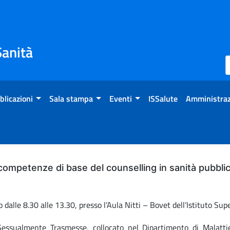
Sanità
blicazioni
Sala stampa
Eventi
ISSalute
Amministraz
 competenze di base del counselling in sanità pubbli
dalle 8.30 alle 13.30, presso l’Aula Nitti – Bovet dell’Istituto Sup
essualmente Trasmesse, collocato nel Dipartimento di Malattie I