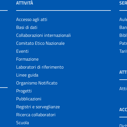
ATTIVITÀ
SER
Accesso agli atti
Aul
Basi di dati
Ban
Collaborazioni internazionali
Bibl
Comitato Etico Nazionale
Patr
Eventi
Tari
Formazione
Laboratori di riferimento
ATT
Linee guida
Organismo Notificato
Atti
Progetti
Pubblicazioni
Registri e sorveglianze
ACC
Ricerca collaboratori
Scuola
Dich