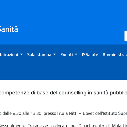
Sanità
blicazioni
Sala stampa
Eventi
ISSalute
Amministraz
 competenze di base del counselling in sanità pubbli
dalle 8.30 alle 13.30, presso l’Aula Nitti – Bovet dell’Istituto Sup
essualmente Trasmesse, collocato nel Dipartimento di Malattie I