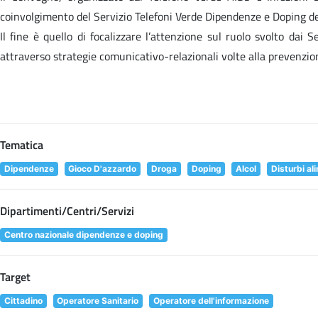
coinvolgimento del Servizio Telefoni Verde Dipendenze e Doping de
Il fine è quello di focalizzare l’attenzione sul ruolo svolto dai 
attraverso strategie comunicativo-relazionali volte alla prevenzio
Tematica
Dipendenze
Gioco D'azzardo
Droga
Doping
Alcol
Disturbi al
Dipartimenti/Centri/Servizi
Centro nazionale dipendenze e doping
Target
Cittadino
Operatore Sanitario
Operatore dell'informazione