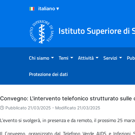
Salta al Contenuto
Salta al Footer
Istituto Superiore di 
Chi siamo
Temi
Attività
Servizi
Pub
Protezione dei dati
Archivio
Convegno: L'intervento telefonico strutturato sulle
Pubblicato 21/03/2025 -
Modificato 21/03/2025
L’evento si svolgerà, in presenza e da remoto, il prossimo 25 marzo 
Il Convegno, organizzato dal Telefono Verde AIDS e Infezioni S