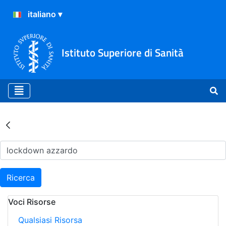
Istituto Superiore di Sanità
Risultati della Ricerca - Ar
Ricerca
Voci Risorse
Qualsiasi Risorsa