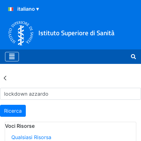
Istituto Superiore di Sanità
Risultati della Ricerca - Ar
Ricerca
Voci Risorse
Qualsiasi Risorsa