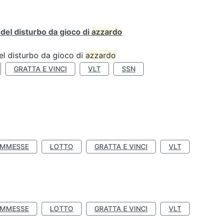
o del disturbo da gioco di
azzardo
 del disturbo da gioco di
azzardo
GRATTA E VINCI
VLT
SSN
MMESSE
LOTTO
GRATTA E VINCI
VLT
MMESSE
LOTTO
GRATTA E VINCI
VLT