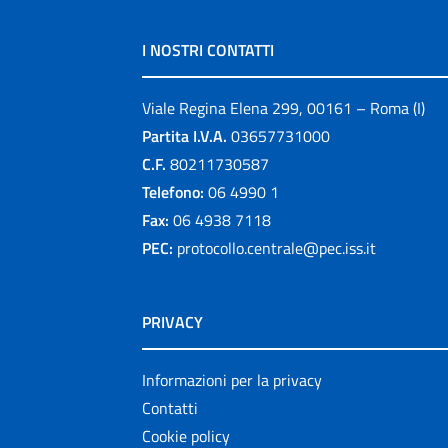
I NOSTRI CONTATTI
Viale Regina Elena 299, 00161 – Roma (I)
Partita I.V.A.
03657731000
C.F.
80211730587
Telefono:
06 4990 1
Fax:
06 4938 7118
PEC:
protocollo.centrale@pec.iss.it
PRIVACY
Informazioni per la privacy
Contatti
Cookie policy