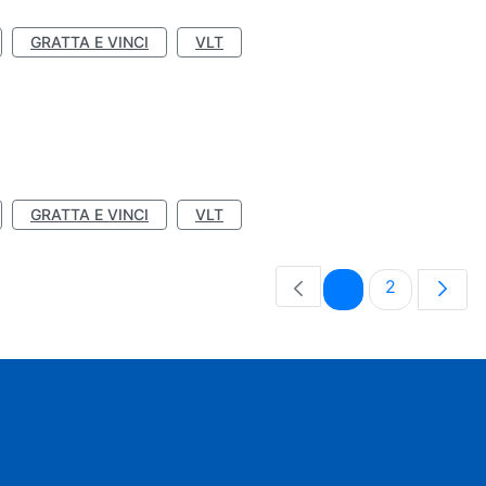
GRATTA E VINCI
VLT
GRATTA E VINCI
VLT
Pagina
Pagina
1
2