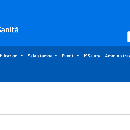
Sanità
blicazioni
Sala stampa
Eventi
ISSalute
Amministraz
chivio