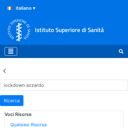
Istituto Superiore di Sanità
Risultati della Ricerca - Ar
Ricerca
Voci Risorse
Qualsiasi Risorsa