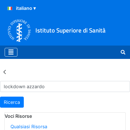
Istituto Superiore di Sanità
Risultati della Ricerca - Ar
Ricerca
Voci Risorse
Qualsiasi Risorsa