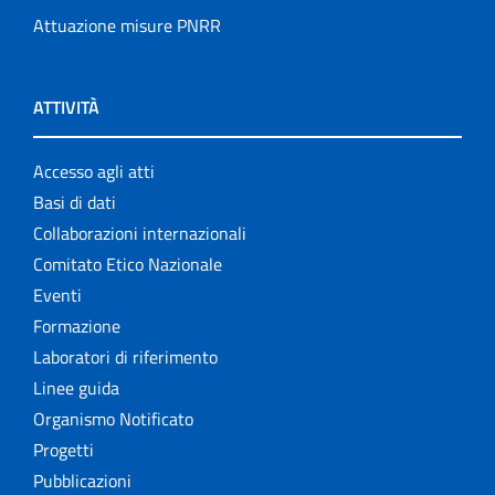
Attuazione misure PNRR
ATTIVITÀ
Accesso agli atti
Basi di dati
Collaborazioni internazionali
Comitato Etico Nazionale
Eventi
Formazione
Laboratori di riferimento
Linee guida
Organismo Notificato
Progetti
Pubblicazioni