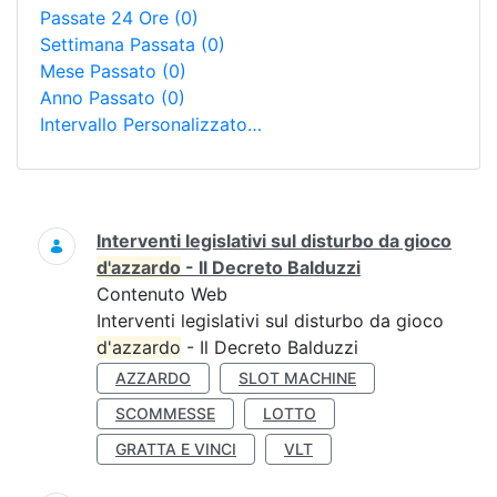
Passate 24 Ore
(0)
Settimana Passata
(0)
Mese Passato
(0)
Anno Passato
(0)
Intervallo Personalizzato…
Ricerca
Interventi legislativi sul disturbo da gioco
d'azzardo
- Il Decreto Balduzzi
Contenuto Web
Interventi legislativi sul disturbo da gioco
d'azzardo
- Il Decreto Balduzzi
AZZARDO
SLOT MACHINE
SCOMMESSE
LOTTO
GRATTA E VINCI
VLT