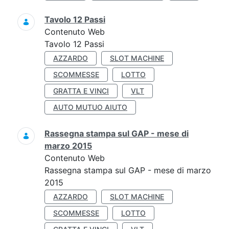
Tavolo 12 Passi
Contenuto Web
Tavolo 12 Passi
AZZARDO
SLOT MACHINE
SCOMMESSE
LOTTO
GRATTA E VINCI
VLT
AUTO MUTUO AIUTO
Rassegna stampa sul GAP - mese di
marzo 2015
Contenuto Web
Rassegna stampa sul GAP - mese di marzo
2015
AZZARDO
SLOT MACHINE
SCOMMESSE
LOTTO