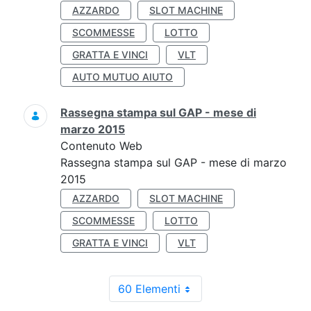
AZZARDO
SLOT MACHINE
SCOMMESSE
LOTTO
GRATTA E VINCI
VLT
AUTO MUTUO AIUTO
Rassegna stampa sul GAP - mese di
marzo 2015
Contenuto Web
Rassegna stampa sul GAP - mese di marzo
2015
AZZARDO
SLOT MACHINE
SCOMMESSE
LOTTO
GRATTA E VINCI
VLT
60 Elementi