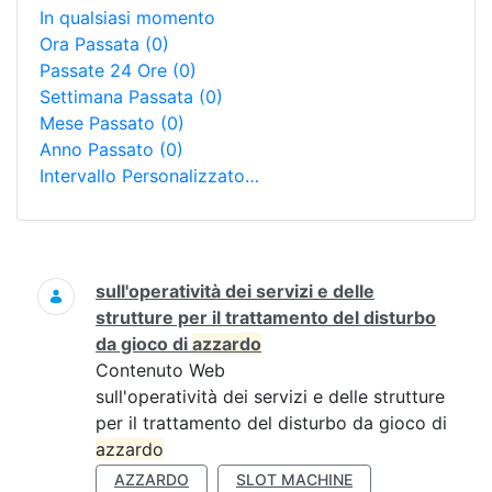
In qualsiasi momento
Ora Passata
(0)
Passate 24 Ore
(0)
Settimana Passata
(0)
Mese Passato
(0)
Anno Passato
(0)
Intervallo Personalizzato…
Ricerca
sull'operatività dei servizi e delle
strutture per il trattamento del disturbo
da gioco di
azzardo
Contenuto Web
sull'operatività dei servizi e delle strutture
per il trattamento del disturbo da gioco di
azzardo
AZZARDO
SLOT MACHINE