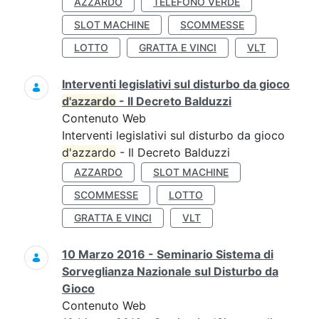
AZZARDO
TELEFONO VERDE
SLOT MACHINE
SCOMMESSE
LOTTO
GRATTA E VINCI
VLT
Interventi legislativi sul disturbo da gioco
d'azzardo
- Il Decreto Balduzzi
Contenuto Web
Interventi legislativi sul disturbo da gioco
d'azzardo
- Il Decreto Balduzzi
AZZARDO
SLOT MACHINE
SCOMMESSE
LOTTO
GRATTA E VINCI
VLT
10 Marzo 2016 - Seminario Sistema di
Sorveglianza Nazionale sul Disturbo da
Gioco
Contenuto Web