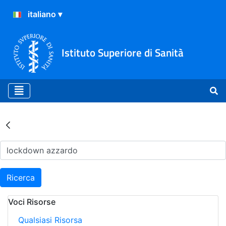
Istituto Superiore di Sanità
Risultati della Ricerca - Ar
Ricerca
Voci Risorse
Qualsiasi Risorsa