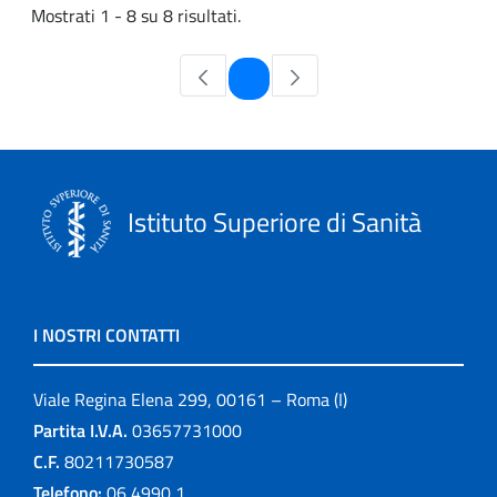
Mostrati 1 - 8 su 8 risultati.
Pagina
1
Istituto Superiore di Sanità
I NOSTRI CONTATTI
Viale Regina Elena 299, 00161 – Roma (I)
Partita I.V.A.
03657731000
C.F.
80211730587
Telefono:
06 4990 1