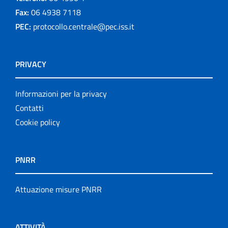
Fax:
06 4938 7118
PEC:
protocollo.centrale@pec.iss.it
PRIVACY
Informazioni per la privacy
Contatti
Cookie policy
PNRR
Attuazione misure PNRR
ATTIVITÀ