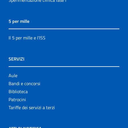
Sperimentazione clinica fase I
5 per mille
Il 5 per mille e l'ISS
SERVIZI
Aule
Bandi e concorsi
Biblioteca
Patrocini
Tariffe dei servizi a terzi