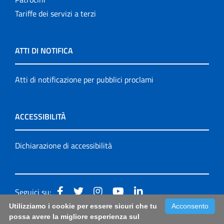
Tariffe dei servizi a terzi
ATTI DI NOTIFICA
Atti di notificazione per pubblici proclami
ACCESSIBILITÀ
Dichiarazione di accessibilità
Seguici su:
Utilizziamo i cookie per essere sicuri che tu
Acconsento
Accessibilità: form di segnalazione di prima istanza per
possa avere la migliore esperienza sul