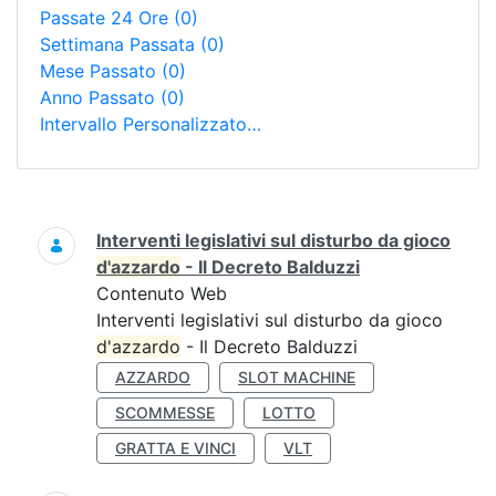
Passate 24 Ore
(0)
Settimana Passata
(0)
Mese Passato
(0)
Anno Passato
(0)
Intervallo Personalizzato…
Ricerca
Interventi legislativi sul disturbo da gioco
d'azzardo
- Il Decreto Balduzzi
Contenuto Web
Interventi legislativi sul disturbo da gioco
d'azzardo
- Il Decreto Balduzzi
AZZARDO
SLOT MACHINE
SCOMMESSE
LOTTO
GRATTA E VINCI
VLT