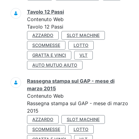
Tavolo 12 Passi
Contenuto Web
Tavolo 12 Passi
AZZARDO
SLOT MACHINE
SCOMMESSE
LOTTO
GRATTA E VINCI
VLT
AUTO MUTUO AIUTO
Rassegna stampa sul GAP - mese di
marzo 2015
Contenuto Web
Rassegna stampa sul GAP - mese di marzo
2015
AZZARDO
SLOT MACHINE
SCOMMESSE
LOTTO