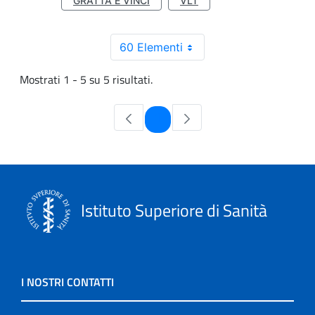
GRATTA E VINCI
VLT
60 Elementi
Mostrati 1 - 5 su 5 risultati.
Pagina
1
Istituto Superiore di Sanità
I NOSTRI CONTATTI