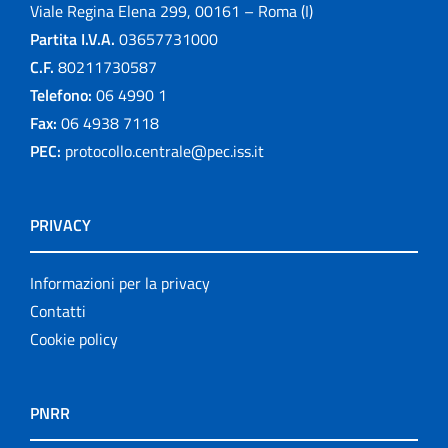
Viale Regina Elena 299, 00161 – Roma (I)
Partita I.V.A.
03657731000
C.F.
80211730587
Telefono:
06 4990 1
Fax:
06 4938 7118
PEC:
protocollo.centrale@pec.iss.it
PRIVACY
Informazioni per la privacy
Contatti
Cookie policy
PNRR