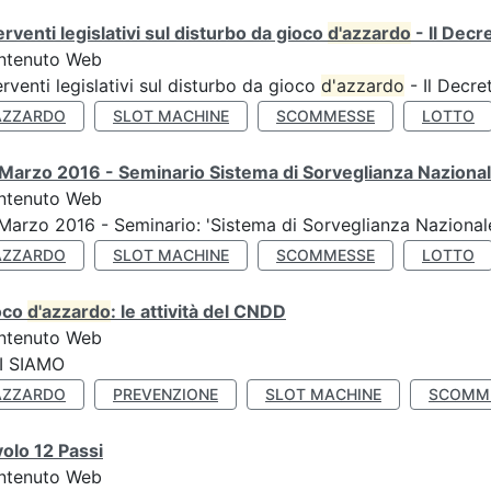
erventi legislativi sul disturbo da gioco
d'azzardo
- Il Decr
ntenuto Web
erventi legislativi sul disturbo da gioco
d'azzardo
- Il Decre
AZZARDO
SLOT MACHINE
SCOMMESSE
LOTTO
Marzo 2016 - Seminario Sistema di Sorveglianza Nazional
ntenuto Web
Marzo 2016 - Seminario: 'Sistema di Sorveglianza Nazional
AZZARDO
SLOT MACHINE
SCOMMESSE
LOTTO
oco
d'azzardo
: le attività del CNDD
ntenuto Web
I SIAMO
AZZARDO
PREVENZIONE
SLOT MACHINE
SCOMM
olo 12 Passi
ntenuto Web