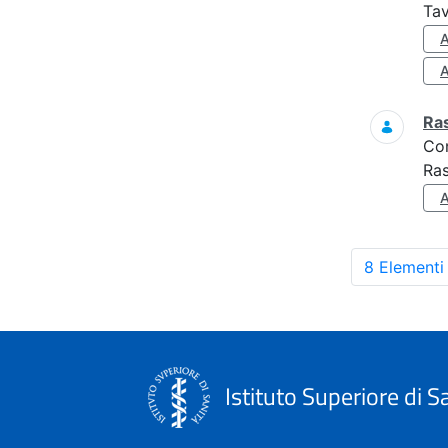
Tav
Ra
Co
Ra
8 Elementi
Istituto Superiore di S