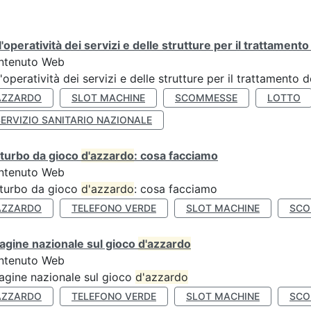
l'operatività dei servizi e delle strutture per il trattament
ntenuto Web
l'operatività dei servizi e delle strutture per il trattamento
AZZARDO
SLOT MACHINE
SCOMMESSE
LOTTO
SERVIZIO SANITARIO NAZIONALE
sturbo da gioco
d'azzardo
: cosa facciamo
ntenuto Web
sturbo da gioco
d'azzardo
: cosa facciamo
AZZARDO
TELEFONO VERDE
SLOT MACHINE
SCO
agine nazionale sul gioco
d'azzardo
ntenuto Web
agine nazionale sul gioco
d'azzardo
AZZARDO
TELEFONO VERDE
SLOT MACHINE
SCO