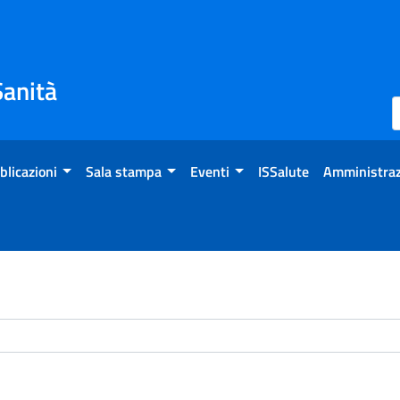
Sanità
blicazioni
Sala stampa
Eventi
ISSalute
Amministraz
chivio