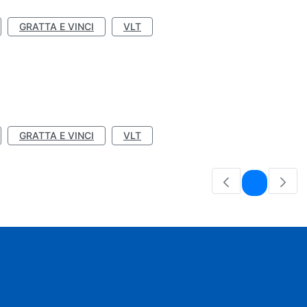
GRATTA E VINCI
VLT
GRATTA E VINCI
VLT
Pagina
1