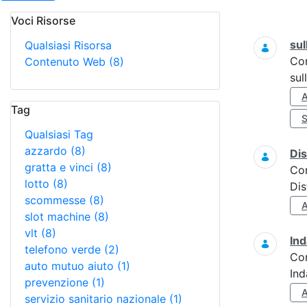
Voci Risorse
Ricerca
sul
Qualsiasi Risorsa
Co
Contenuto Web
(8)
sul
Tag
Qualsiasi Tag
azzardo
(8)
Di
gratta e vinci
(8)
Co
lotto
(8)
Di
scommesse
(8)
slot machine
(8)
vlt
(8)
Ind
telefono verde
(2)
Co
auto mutuo aiuto
(1)
Ind
prevenzione
(1)
servizio sanitario nazionale
(1)