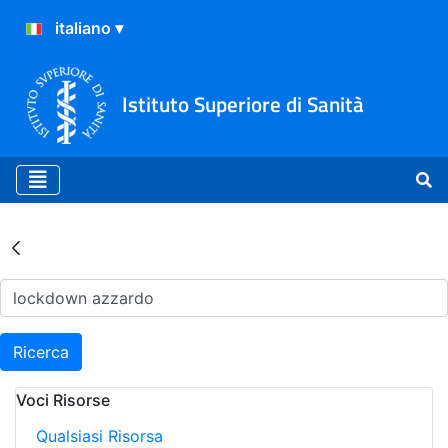
Istituto Superiore di Sanità
Risultati della Ricerca - Ar
Ricerca
Voci Risorse
Qualsiasi Risorsa