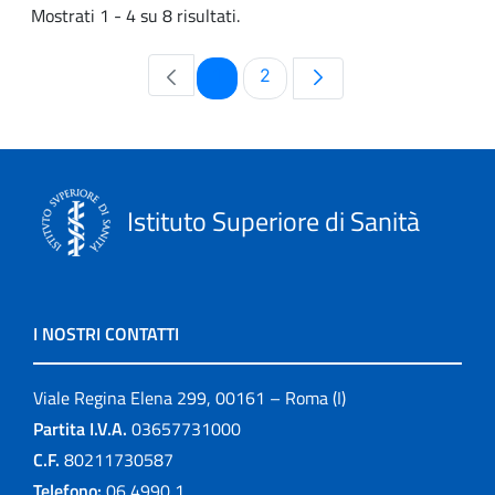
Mostrati 1 - 4 su 8 risultati.
Pagina
Pagina
1
2
Istituto Superiore di Sanità
I NOSTRI CONTATTI
Viale Regina Elena 299, 00161 – Roma (I)
Partita I.V.A.
03657731000
C.F.
80211730587
Telefono:
06 4990 1