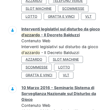
AZZARDO
TELEFONO VERDE
SLOT MACHINE
SCOMMESSE
LOTTO
GRATTA E VINCI
VLT
Interventi legislativi sul disturbo da gioco
d'azzardo
- Il Decreto Balduzzi
Contenuto Web
Interventi legislativi sul disturbo da gioco
d'azzardo
- Il Decreto Balduzzi
AZZARDO
SLOT MACHINE
SCOMMESSE
LOTTO
GRATTA E VINCI
VLT
10 Marzo 2016 - Seminario Sistema di
Sorveglianza Nazionale sul Disturbo da
Gioco
Contenuto Web