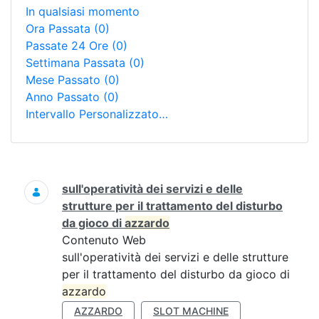
In qualsiasi momento
Ora Passata
(0)
Passate 24 Ore
(0)
Settimana Passata
(0)
Mese Passato
(0)
Anno Passato
(0)
Intervallo Personalizzato…
Ricerca
sull'operatività dei servizi e delle
strutture per il trattamento del disturbo
da gioco di
azzardo
Contenuto Web
sull'operatività dei servizi e delle strutture
per il trattamento del disturbo da gioco di
azzardo
AZZARDO
SLOT MACHINE