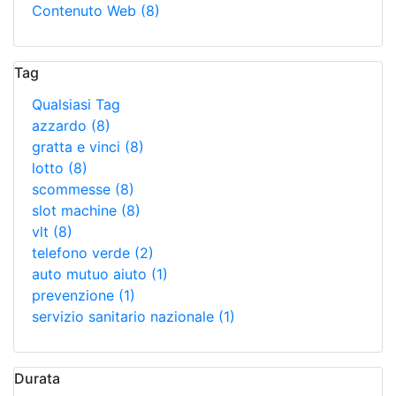
Contenuto Web
(8)
Tag
Qualsiasi Tag
azzardo
(8)
gratta e vinci
(8)
lotto
(8)
scommesse
(8)
slot machine
(8)
vlt
(8)
telefono verde
(2)
auto mutuo aiuto
(1)
prevenzione
(1)
servizio sanitario nazionale
(1)
Durata