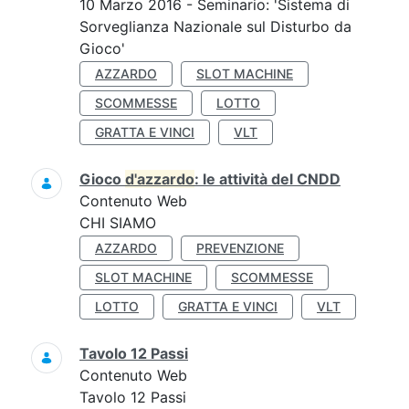
10 Marzo 2016 - Seminario: 'Sistema di
Sorveglianza Nazionale sul Disturbo da
Gioco'
AZZARDO
SLOT MACHINE
SCOMMESSE
LOTTO
GRATTA E VINCI
VLT
Gioco
d'azzardo
: le attività del CNDD
Contenuto Web
CHI SIAMO
AZZARDO
PREVENZIONE
SLOT MACHINE
SCOMMESSE
LOTTO
GRATTA E VINCI
VLT
Tavolo 12 Passi
Contenuto Web
Tavolo 12 Passi