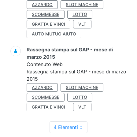
AZZARDO
SLOT MACHINE
SCOMMESSE
LOTTO
GRATTA E VINCI
VLT
AUTO MUTUO AIUTO
Rassegna stampa sul GAP - mese di
marzo 2015
Contenuto Web
Rassegna stampa sul GAP - mese di marzo
2015
AZZARDO
SLOT MACHINE
SCOMMESSE
LOTTO
GRATTA E VINCI
VLT
4 Elementi