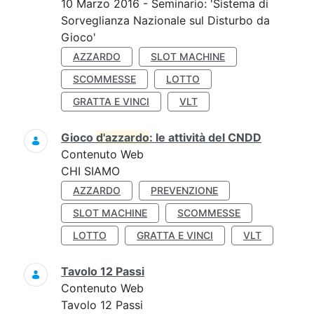
10 Marzo 2016 - Seminario: 'Sistema di
Sorveglianza Nazionale sul Disturbo da
Gioco'
AZZARDO
SLOT MACHINE
SCOMMESSE
LOTTO
GRATTA E VINCI
VLT
Gioco
d'azzardo
: le attività del CNDD
Contenuto Web
CHI SIAMO
AZZARDO
PREVENZIONE
SLOT MACHINE
SCOMMESSE
LOTTO
GRATTA E VINCI
VLT
Tavolo 12 Passi
Contenuto Web
Tavolo 12 Passi