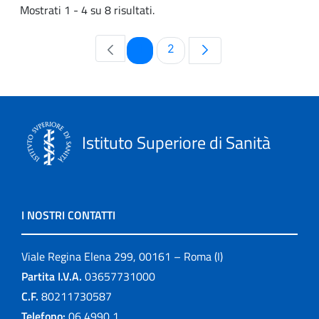
Mostrati 1 - 4 su 8 risultati.
Pagina
Pagina
1
2
Istituto Superiore di Sanità
I NOSTRI CONTATTI
Viale Regina Elena 299, 00161 – Roma (I)
Partita I.V.A.
03657731000
C.F.
80211730587
Telefono:
06 4990 1