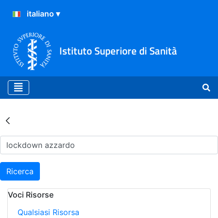
Istituto Superiore di Sanità
Risultati della Ricerca - Ar
Ricerca
Voci Risorse
Qualsiasi Risorsa