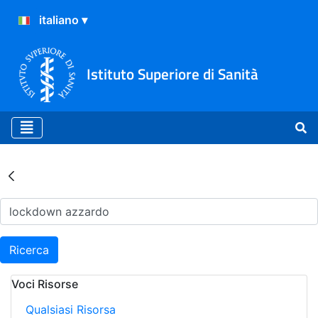
Istituto Superiore di Sanità
Risultati della Ricerca - Ar
Ricerca
Voci Risorse
Qualsiasi Risorsa