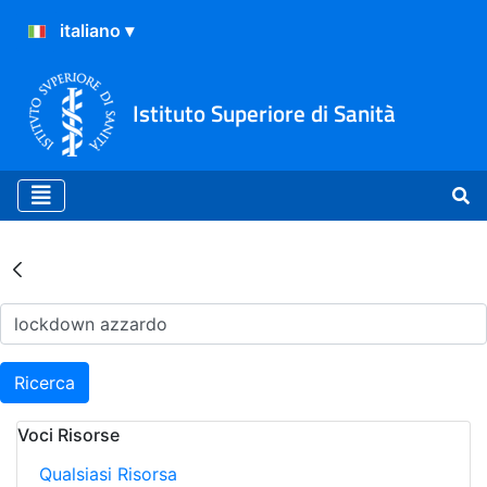
Istituto Superiore di Sanità
Risultati della Ricerca - Ar
Ricerca
Voci Risorse
Qualsiasi Risorsa