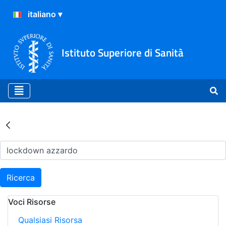
Istituto Superiore di Sanità
Risultati della Ricerca - Ar
Ricerca
Voci Risorse
Qualsiasi Risorsa