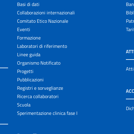
Basi di dati
Ban
Collaborazioni internazionali
Bibl
Comitato Etico Nazionale
Patr
Eventi
Tari
Formazione
Laboratori di riferimento
ATT
Linee guida
Organismo Notificato
Atti
Progetti
Pubblicazioni
Registri e sorveglianze
ACC
Ricerca collaboratori
Scuola
Dich
Sperimentazione clinica fase I