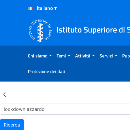
Salta al Contenuto
Salta al Footer
Istituto Superiore di 
Chi siamo
Temi
Attività
Servizi
Pub
Protezione dei dati
Risultati della Ricerca - Ar
Ricerca