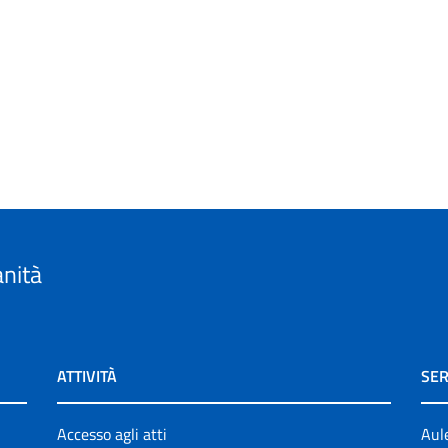
anità
ATTIVITÀ
SER
Accesso agli atti
Aul