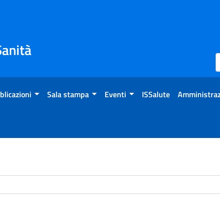
Sanità
blicazioni
Sala stampa
Eventi
ISSalute
Amministraz
chivio