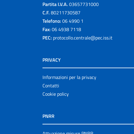
Partita I.V.A.
03657731000
C.F.
80211730587
Telefono:
06 4990 1
Fax:
06 4938 7118
PEC:
protocollo.centrale@pec.iss.it
PRIVACY
Informazioni per la privacy
Contatti
Cookie policy
PNRR
Attuazione misure PNRR