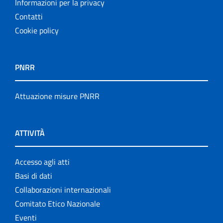
Informazioni per la privacy
Contatti
Cookie policy
PNRR
Attuazione misure PNRR
ATTIVITÀ
Accesso agli atti
Basi di dati
Collaborazioni internazionali
Comitato Etico Nazionale
Eventi