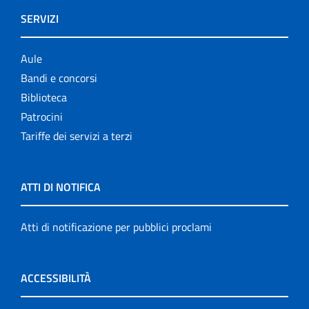
SERVIZI
Aule
Bandi e concorsi
Biblioteca
Patrocini
Tariffe dei servizi a terzi
ATTI DI NOTIFICA
Atti di notificazione per pubblici proclami
ACCESSIBILITÀ