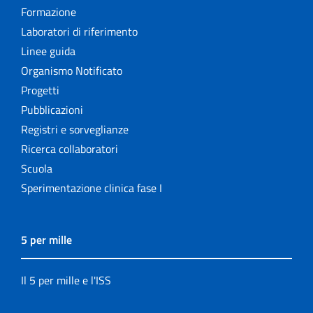
Formazione
Laboratori di riferimento
Linee guida
Organismo Notificato
Progetti
Pubblicazioni
Registri e sorveglianze
Ricerca collaboratori
Scuola
Sperimentazione clinica fase I
5 per mille
Il 5 per mille e l'ISS