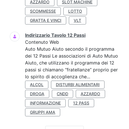
AZZARDO
SLOT MACHINE
SCOMMESSE
LOTTO
GRATTA E VINCI
VLT
Indirizzario Tavolo 12 Passi
Contenuto Web
Auto Mutuo Aiuto secondo il programma
dei 12 Passi Le associazioni di Auto Mutuo
Aiuto, che utilizzano il programma dei 12
passi si chiamano “fratellanze” proprio per
lo spirito di accoglienza che...
ALCOL
DISTURBI ALIMENTARI
DROGA
CNDD
AZZARDO
INFORMAZIONE
12 PASS
GRUPPI AMA