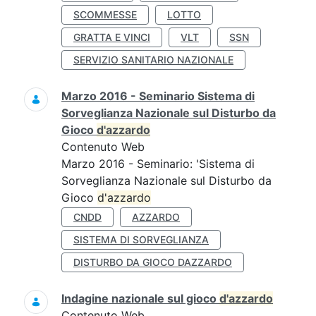
SCOMMESSE
LOTTO
GRATTA E VINCI
VLT
SSN
SERVIZIO SANITARIO NAZIONALE
Marzo 2016 - Seminario Sistema di
Sorveglianza Nazionale sul Disturbo da
Gioco
d'azzardo
Contenuto Web
Marzo 2016 - Seminario: 'Sistema di
Sorveglianza Nazionale sul Disturbo da
Gioco
d'azzardo
CNDD
AZZARDO
SISTEMA DI SORVEGLIANZA
DISTURBO DA GIOCO DAZZARDO
Indagine nazionale sul gioco
d'azzardo
Contenuto Web