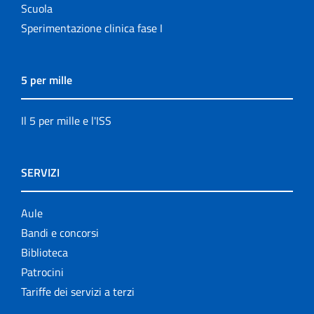
Scuola
Sperimentazione clinica fase I
5 per mille
Il 5 per mille e l'ISS
SERVIZI
Aule
Bandi e concorsi
Biblioteca
Patrocini
Tariffe dei servizi a terzi