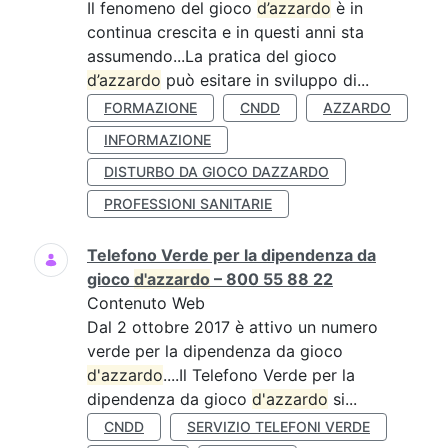
Il fenomeno del gioco
d’azzardo
è in
continua crescita e in questi anni sta
assumendo...La pratica del gioco
d’azzardo
può esitare in sviluppo di...
FORMAZIONE
CNDD
AZZARDO
INFORMAZIONE
DISTURBO DA GIOCO DAZZARDO
PROFESSIONI SANITARIE
Telefono Verde per la dipendenza da
gioco
d'azzardo
– 800 55 88 22
Contenuto Web
Dal 2 ottobre 2017 è attivo un numero
verde per la dipendenza da gioco
d'azzardo
....Il Telefono Verde per la
dipendenza da gioco
d'azzardo
si...
CNDD
SERVIZIO TELEFONI VERDE