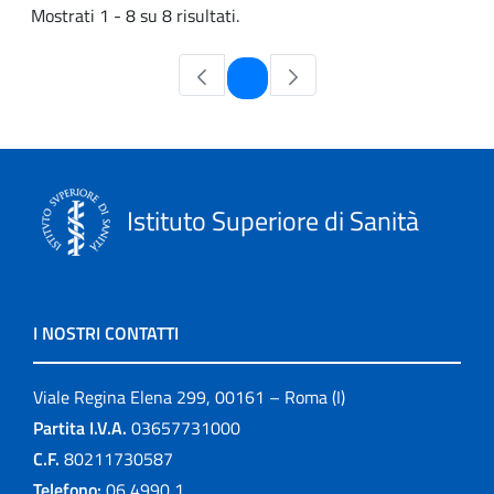
Mostrati 1 - 8 su 8 risultati.
Pagina
1
Istituto Superiore di Sanità
I NOSTRI CONTATTI
Viale Regina Elena 299, 00161 – Roma (I)
Partita I.V.A.
03657731000
C.F.
80211730587
Telefono:
06 4990 1