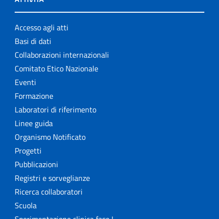
Accesso agli atti
Basi di dati
Collaborazioni internazionali
Comitato Etico Nazionale
Eventi
Formazione
Laboratori di riferimento
Linee guida
Organismo Notificato
Progetti
Pubblicazioni
Registri e sorveglianze
Ricerca collaboratori
Scuola