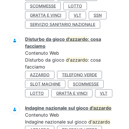
SCOMMESSE
LOTTO
GRATTA E VINCI
VLT
SSN
SERVIZIO SANITARIO NAZIONALE
Disturbo da gioco
d'azzardo
: cosa
facciamo
Contenuto Web
Disturbo da gioco
d'azzardo
: cosa
facciamo
AZZARDO
TELEFONO VERDE
SLOT MACHINE
SCOMMESSE
LOTTO
GRATTA E VINCI
VLT
Indagine nazionale sul gioco
d'azzardo
Contenuto Web
Indagine nazionale sul gioco
d'azzardo