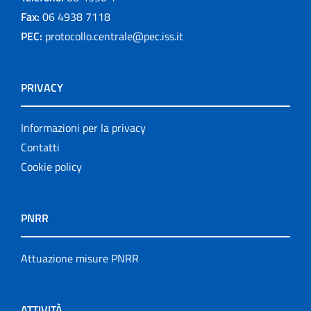
Fax:
06 4938 7118
PEC:
protocollo.centrale@pec.iss.it
PRIVACY
Informazioni per la privacy
Contatti
Cookie policy
PNRR
Attuazione misure PNRR
ATTIVITÀ