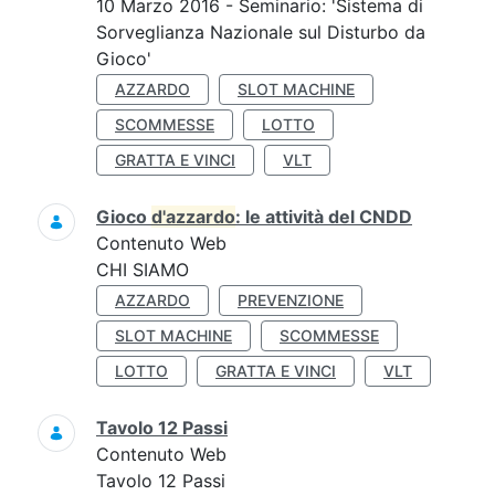
10 Marzo 2016 - Seminario: 'Sistema di
Sorveglianza Nazionale sul Disturbo da
Gioco'
AZZARDO
SLOT MACHINE
SCOMMESSE
LOTTO
GRATTA E VINCI
VLT
Gioco
d'azzardo
: le attività del CNDD
Contenuto Web
CHI SIAMO
AZZARDO
PREVENZIONE
SLOT MACHINE
SCOMMESSE
LOTTO
GRATTA E VINCI
VLT
Tavolo 12 Passi
Contenuto Web
Tavolo 12 Passi