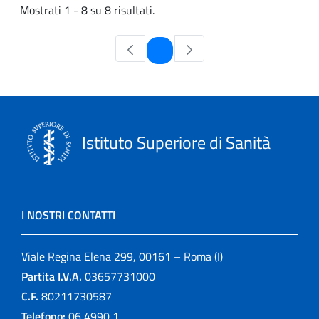
Mostrati 1 - 8 su 8 risultati.
Pagina
1
Istituto Superiore di Sanità
I NOSTRI CONTATTI
Viale Regina Elena 299, 00161 – Roma (I)
Partita I.V.A.
03657731000
C.F.
80211730587
Telefono:
06 4990 1