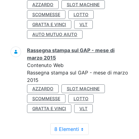
AZZARDO
SLOT MACHINE
SCOMMESSE
LOTTO
GRATTA E VINCI
VLT
AUTO MUTUO AIUTO
Rassegna stampa sul GAP - mese di
marzo 2015
Contenuto Web
Rassegna stampa sul GAP - mese di marzo
2015
AZZARDO
SLOT MACHINE
SCOMMESSE
LOTTO
GRATTA E VINCI
VLT
8 Elementi