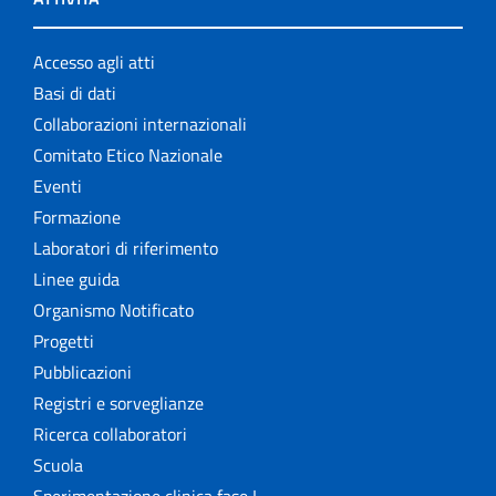
Accesso agli atti
Basi di dati
Collaborazioni internazionali
Comitato Etico Nazionale
Eventi
Formazione
Laboratori di riferimento
Linee guida
Organismo Notificato
Progetti
Pubblicazioni
Registri e sorveglianze
Ricerca collaboratori
Scuola