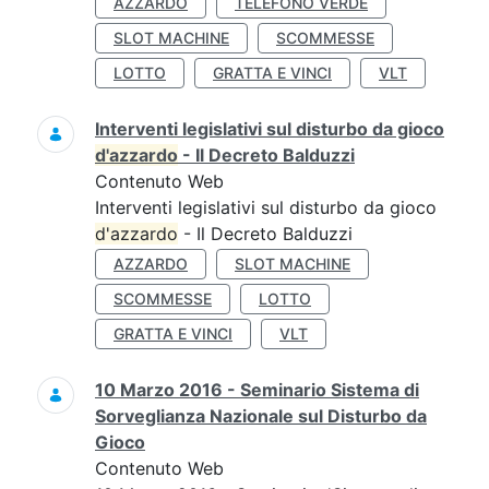
AZZARDO
TELEFONO VERDE
SLOT MACHINE
SCOMMESSE
LOTTO
GRATTA E VINCI
VLT
Interventi legislativi sul disturbo da gioco
d'azzardo
- Il Decreto Balduzzi
Contenuto Web
Interventi legislativi sul disturbo da gioco
d'azzardo
- Il Decreto Balduzzi
AZZARDO
SLOT MACHINE
SCOMMESSE
LOTTO
GRATTA E VINCI
VLT
10 Marzo 2016 - Seminario Sistema di
Sorveglianza Nazionale sul Disturbo da
Gioco
Contenuto Web