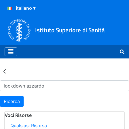
Istituto Superiore di Sanità
Risultati della Ricerca - Ar
Ricerca
Voci Risorse
Qualsiasi Risorsa