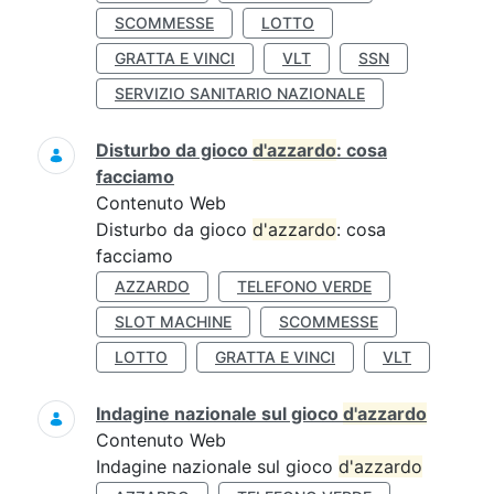
SCOMMESSE
LOTTO
GRATTA E VINCI
VLT
SSN
SERVIZIO SANITARIO NAZIONALE
Disturbo da gioco
d'azzardo
: cosa
facciamo
Contenuto Web
Disturbo da gioco
d'azzardo
: cosa
facciamo
AZZARDO
TELEFONO VERDE
SLOT MACHINE
SCOMMESSE
LOTTO
GRATTA E VINCI
VLT
Indagine nazionale sul gioco
d'azzardo
Contenuto Web
Indagine nazionale sul gioco
d'azzardo