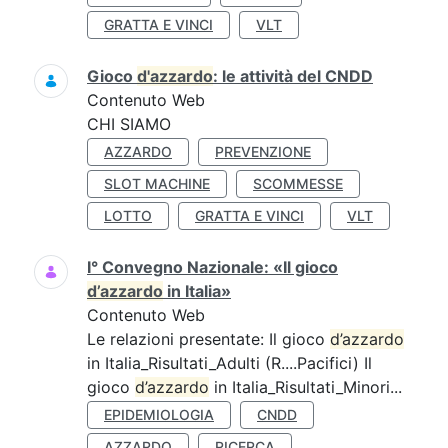
GRATTA E VINCI
VLT
Gioco
d'azzardo
: le attività del CNDD
Contenuto Web
CHI SIAMO
AZZARDO
PREVENZIONE
SLOT MACHINE
SCOMMESSE
LOTTO
GRATTA E VINCI
VLT
I° Convegno Nazionale: «Il gioco
d’azzardo
in Italia»
Contenuto Web
Le relazioni presentate: Il gioco
d’azzardo
in Italia_Risultati_Adulti (R....Pacifici) Il
gioco
d’azzardo
in Italia_Risultati_Minori...
EPIDEMIOLOGIA
CNDD
AZZARDO
RICERCA