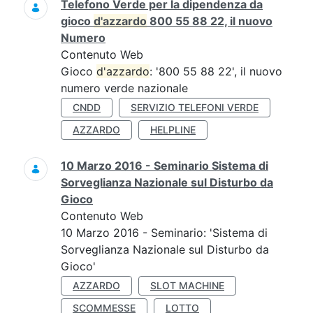
Telefono Verde per la dipendenza da
gioco
d'azzardo
800 55 88 22, il nuovo
Numero
Contenuto Web
Gioco
d'azzardo
: '800 55 88 22', il nuovo
numero verde nazionale
CNDD
SERVIZIO TELEFONI VERDE
AZZARDO
HELPLINE
10 Marzo 2016 - Seminario Sistema di
Sorveglianza Nazionale sul Disturbo da
Gioco
Contenuto Web
10 Marzo 2016 - Seminario: 'Sistema di
Sorveglianza Nazionale sul Disturbo da
Gioco'
AZZARDO
SLOT MACHINE
SCOMMESSE
LOTTO