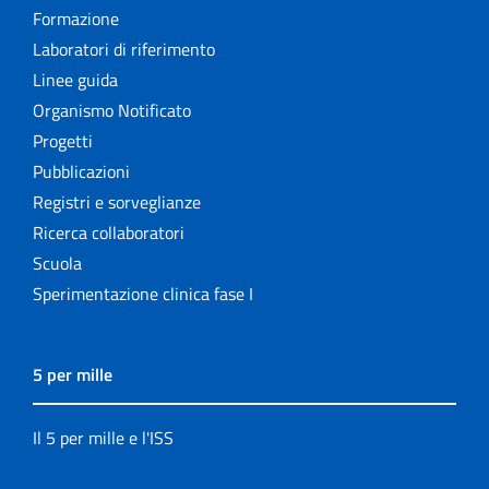
Formazione
Laboratori di riferimento
Linee guida
Organismo Notificato
Progetti
Pubblicazioni
Registri e sorveglianze
Ricerca collaboratori
Scuola
Sperimentazione clinica fase I
5 per mille
Il 5 per mille e l'ISS