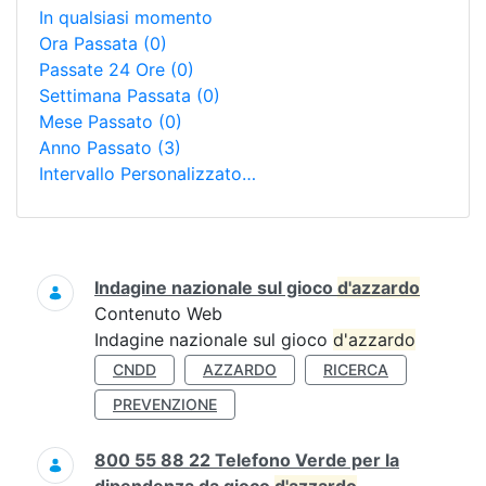
In qualsiasi momento
Ora Passata
(0)
Passate 24 Ore
(0)
Settimana Passata
(0)
Mese Passato
(0)
Anno Passato
(3)
Intervallo Personalizzato…
Ricerca
Indagine nazionale sul gioco
d'azzardo
Contenuto Web
Indagine nazionale sul gioco
d'azzardo
CNDD
AZZARDO
RICERCA
PREVENZIONE
800 55 88 22 Telefono Verde per la