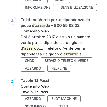
INFORMAZIONE
SENSIBILIZZAZIONE
Telefono Verde per la dipendenza da
gioco
d'azzardo
– 800 55 88 22
Contenuto Web
Dal 2 ottobre 2017 è attivo un numero
verde per la dipendenza da gioco
d'azzardo
....Il Telefono Verde per la
dipendenza da gioco
d'azzardo
si...
CNDD
SERVIZIO TELEFONI VERDE
AZZARDO
HELPLINE
Tavolo 12 Passi
Contenuto Web
Tavolo 12 Passi
AZZARDO
SLOT MACHINE
SCOMMESSE
LOTTO