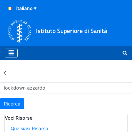
Istituto Superiore di Sanità
Risultati della Ricerca - Ar
Ricerca
Voci Risorse
Qualsiasi Risorsa