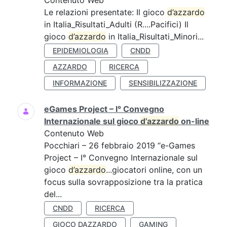
Contenuto Web
Le relazioni presentate: Il gioco
d’azzardo
in Italia_Risultati_Adulti (R....Pacifici) Il
gioco
d’azzardo
in Italia_Risultati_Minori...
EPIDEMIOLOGIA
CNDD
AZZARDO
RICERCA
INFORMAZIONE
SENSIBILIZZAZIONE
eGames Project – I° Convegno
Internazionale sul gioco
d’azzardo
on-line
Contenuto Web
Pocchiari – 26 febbraio 2019 “e-Games
Project – I° Convegno Internazionale sul
gioco
d’azzardo
...giocatori online, con un
focus sulla sovrapposizione tra la pratica
del...
CNDD
RICERCA
GIOCO DAZZARDO
GAMING