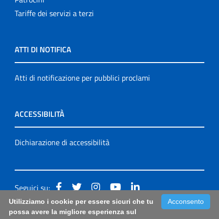
Tariffe dei servizi a terzi
ATTI DI NOTIFICA
Atti di notificazione per pubblici proclami
ACCESSIBILITÀ
Dichiarazione di accessibilità
Seguici su:
Utilizziamo i cookie per essere sicuri che tu
Acconsento
Accessibilità: form di segnalazione di prima istanza per
possa avere la migliore esperienza sul