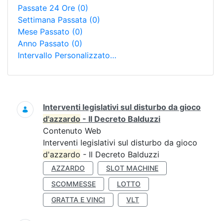
Passate 24 Ore
(0)
Settimana Passata
(0)
Mese Passato
(0)
Anno Passato
(0)
Intervallo Personalizzato…
Ricerca
Interventi legislativi sul disturbo da gioco
d'azzardo
- Il Decreto Balduzzi
Contenuto Web
Interventi legislativi sul disturbo da gioco
d'azzardo
- Il Decreto Balduzzi
AZZARDO
SLOT MACHINE
SCOMMESSE
LOTTO
GRATTA E VINCI
VLT