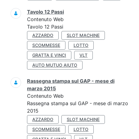
Tavolo 12 Passi
Contenuto Web
Tavolo 12 Passi
AZZARDO
SLOT MACHINE
SCOMMESSE
LOTTO
GRATTA E VINCI
VLT
AUTO MUTUO AIUTO
Rassegna stampa sul GAP - mese di
marzo 2015
Contenuto Web
Rassegna stampa sul GAP - mese di marzo
2015
AZZARDO
SLOT MACHINE
SCOMMESSE
LOTTO