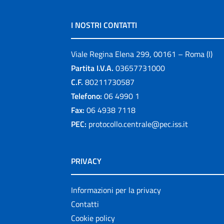
I NOSTRI CONTATTI
Viale Regina Elena 299, 00161 – Roma (I)
Partita I.V.A.
03657731000
C.F.
80211730587
Telefono:
06 4990 1
Fax:
06 4938 7118
PEC:
protocollo.centrale@pec.iss.it
PRIVACY
Informazioni per la privacy
Contatti
Cookie policy