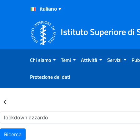
Salta al Contenuto
Salta al Footer
Istituto Superiore di 
Chi siamo
Temi
Attività
Servizi
Pub
Protezione dei dati
Risultati della Ricerca - Ar
Ricerca