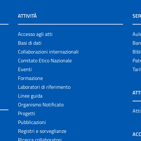
ATTIVITÀ
SER
Accesso agli atti
Aul
Basi di dati
Ban
Collaborazioni internazionali
Bibl
Comitato Etico Nazionale
Patr
Eventi
Tari
Formazione
Laboratori di riferimento
ATT
Linee guida
Organismo Notificato
Atti
Progetti
Pubblicazioni
Registri e sorveglianze
ACC
Ricerca collaboratori