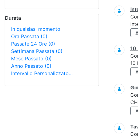
Int
Co
Durata
Int
In qualsiasi momento
Ora Passata
(0)
Passate 24 Ore
(0)
10 
Settimana Passata
(0)
Co
Mese Passato
(0)
10 
Anno Passato
(0)
Intervallo Personalizzato…
Gi
Co
CH
Tav
Co