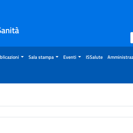
Sanità
blicazioni
Sala stampa
Eventi
ISSalute
Amministraz
chivio