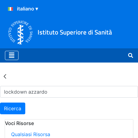
Istituto Superiore di Sanità
Risultati della Ricerca - Ar
Ricerca
Voci Risorse
Qualsiasi Risorsa