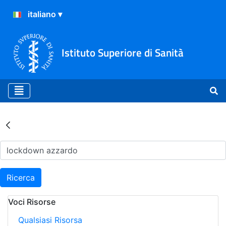
Istituto Superiore di Sanità
Risultati della Ricerca - Ar
Ricerca
Voci Risorse
Qualsiasi Risorsa