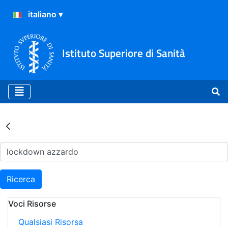
Istituto Superiore di Sanità
Risultati della Ricerca - Ar
Ricerca
Voci Risorse
Qualsiasi Risorsa