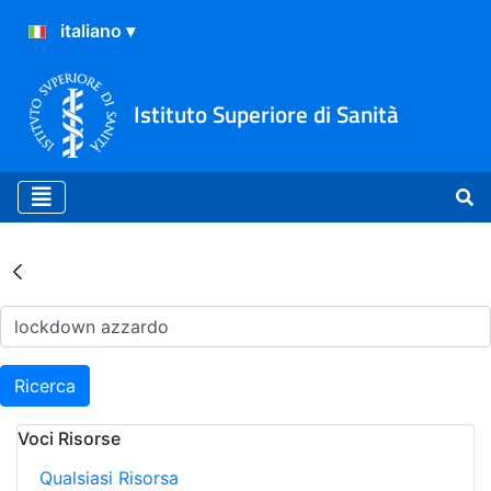
Istituto Superiore di Sanità
Risultati della Ricerca - Ar
Ricerca
Voci Risorse
Qualsiasi Risorsa