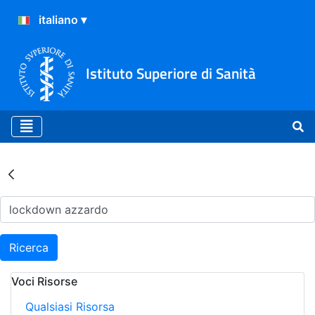
Istituto Superiore di Sanità
Risultati della Ricerca - Ar
Ricerca
Voci Risorse
Qualsiasi Risorsa