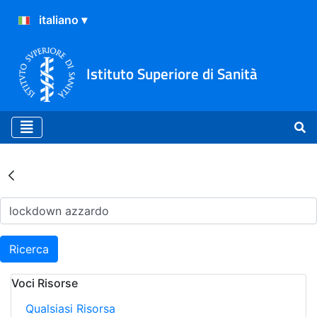
Istituto Superiore di Sanità
Risultati della Ricerca - Ar
Ricerca
Voci Risorse
Qualsiasi Risorsa