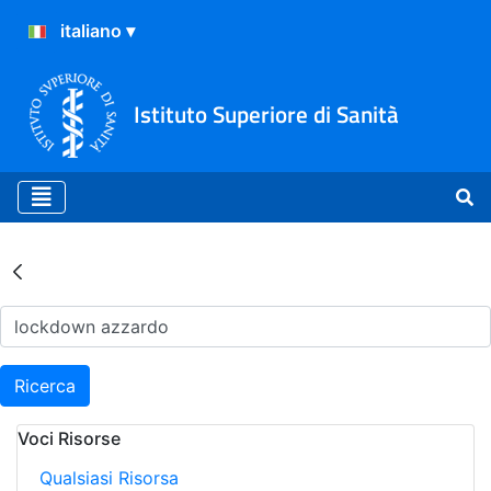
Istituto Superiore di Sanità
Risultati della Ricerca - Ar
Ricerca
Voci Risorse
Qualsiasi Risorsa