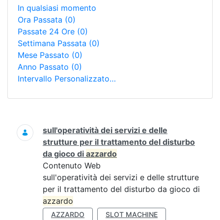
In qualsiasi momento
Ora Passata
(0)
Passate 24 Ore
(0)
Settimana Passata
(0)
Mese Passato
(0)
Anno Passato
(0)
Intervallo Personalizzato…
Ricerca
sull'operatività dei servizi e delle
strutture per il trattamento del disturbo
da gioco di
azzardo
Contenuto Web
sull'operatività dei servizi e delle strutture
per il trattamento del disturbo da gioco di
azzardo
AZZARDO
SLOT MACHINE