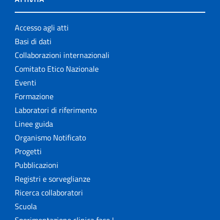
Accesso agli atti
Basi di dati
Collaborazioni internazionali
Comitato Etico Nazionale
Eventi
Formazione
Laboratori di riferimento
Linee guida
Organismo Notificato
Progetti
Pubblicazioni
Registri e sorveglianze
Ricerca collaboratori
Scuola