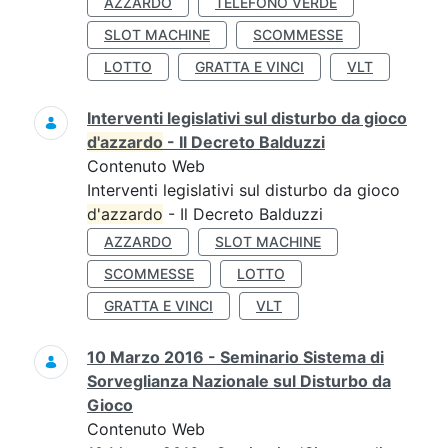
AZZARDO
TELEFONO VERDE
SLOT MACHINE
SCOMMESSE
LOTTO
GRATTA E VINCI
VLT
Interventi legislativi sul disturbo da gioco
d'azzardo
- Il Decreto Balduzzi
Contenuto Web
Interventi legislativi sul disturbo da gioco
d'azzardo
- Il Decreto Balduzzi
AZZARDO
SLOT MACHINE
SCOMMESSE
LOTTO
GRATTA E VINCI
VLT
10 Marzo 2016 - Seminario Sistema di
Sorveglianza Nazionale sul Disturbo da
Gioco
Contenuto Web