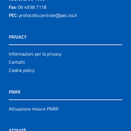
Fax:
06 4938 7118
PEC:
protocollo.centrale@pec.iss.it
PRIVACY
Informazioni per la privacy
Contatti
Cookie policy
PNRR
Attuazione misure PNRR
ATTIVITÀ