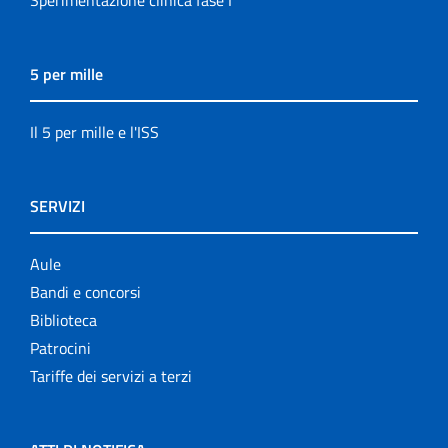
Sperimentazione clinica fase I
5 per mille
Il 5 per mille e l'ISS
SERVIZI
Aule
Bandi e concorsi
Biblioteca
Patrocini
Tariffe dei servizi a terzi