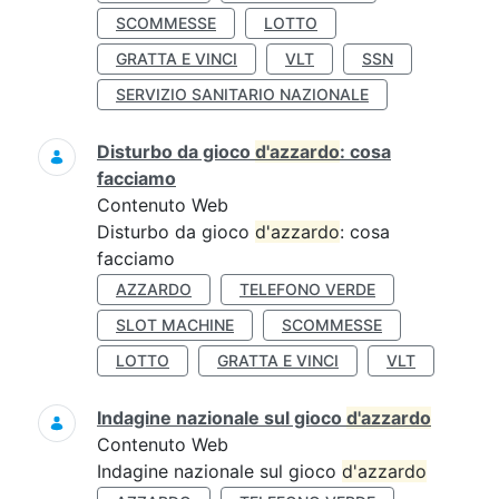
SCOMMESSE
LOTTO
GRATTA E VINCI
VLT
SSN
SERVIZIO SANITARIO NAZIONALE
Disturbo da gioco
d'azzardo
: cosa
facciamo
Contenuto Web
Disturbo da gioco
d'azzardo
: cosa
facciamo
AZZARDO
TELEFONO VERDE
SLOT MACHINE
SCOMMESSE
LOTTO
GRATTA E VINCI
VLT
Indagine nazionale sul gioco
d'azzardo
Contenuto Web
Indagine nazionale sul gioco
d'azzardo