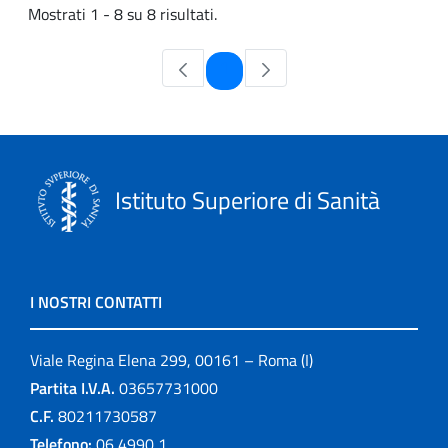
Mostrati 1 - 8 su 8 risultati.
Pagina
1
Istituto Superiore di Sanità
I NOSTRI CONTATTI
Viale Regina Elena 299, 00161 – Roma (I)
Partita I.V.A.
03657731000
C.F.
80211730587
Telefono:
06 4990 1