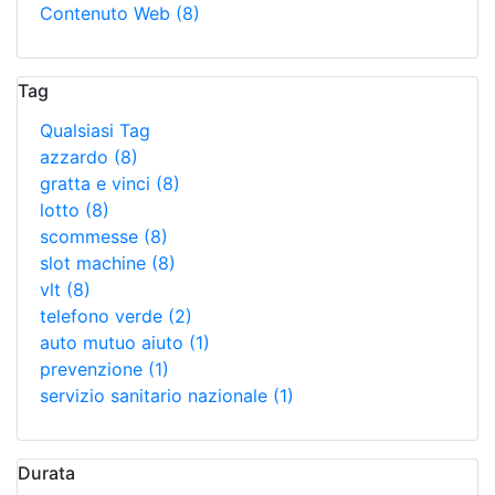
Contenuto Web
(8)
Tag
Qualsiasi Tag
azzardo
(8)
gratta e vinci
(8)
lotto
(8)
scommesse
(8)
slot machine
(8)
vlt
(8)
telefono verde
(2)
auto mutuo aiuto
(1)
prevenzione
(1)
servizio sanitario nazionale
(1)
Durata