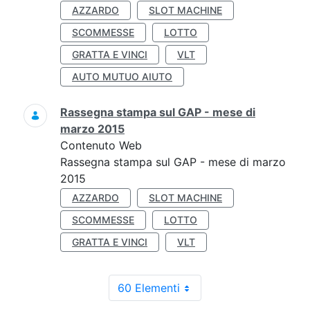
AZZARDO
SLOT MACHINE
SCOMMESSE
LOTTO
GRATTA E VINCI
VLT
AUTO MUTUO AIUTO
Rassegna stampa sul GAP - mese di
marzo 2015
Contenuto Web
Rassegna stampa sul GAP - mese di marzo
2015
AZZARDO
SLOT MACHINE
SCOMMESSE
LOTTO
GRATTA E VINCI
VLT
60 Elementi