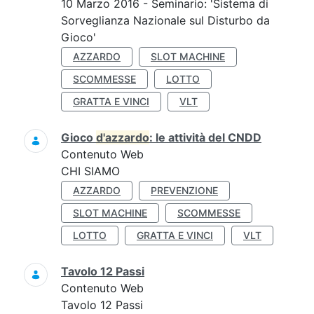
10 Marzo 2016 - Seminario: 'Sistema di
Sorveglianza Nazionale sul Disturbo da
Gioco'
AZZARDO
SLOT MACHINE
SCOMMESSE
LOTTO
GRATTA E VINCI
VLT
Gioco
d'azzardo
: le attività del CNDD
Contenuto Web
CHI SIAMO
AZZARDO
PREVENZIONE
SLOT MACHINE
SCOMMESSE
LOTTO
GRATTA E VINCI
VLT
Tavolo 12 Passi
Contenuto Web
Tavolo 12 Passi