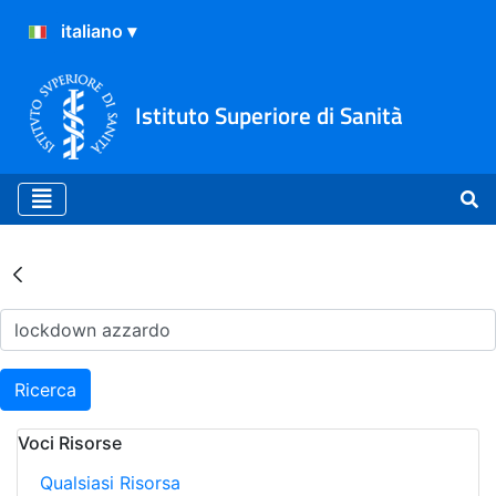
Istituto Superiore di Sanità
Risultati della Ricerca - Ar
Ricerca
Voci Risorse
Qualsiasi Risorsa