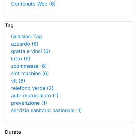
Contenuto Web
(6)
Tag
Qualsiasi Tag
azzardo
(6)
gratta e vinci
(6)
lotto
(6)
scommesse
(6)
slot machine
(6)
vlt
(6)
telefono verde
(2)
auto mutuo aiuto
(1)
prevenzione
(1)
servizio sanitario nazionale
(1)
Durata