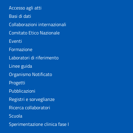
Accesso agli atti
Basi di dati
Collaborazioni internazionali
Comitato Etico Nazionale
Eventi
Formazione
Laboratori di riferimento
Linee guida
Organismo Notificato
Progetti
Pubblicazioni
Registri e sorveglianze
Ricerca collaboratori
Scuola
Sperimentazione clinica fase I