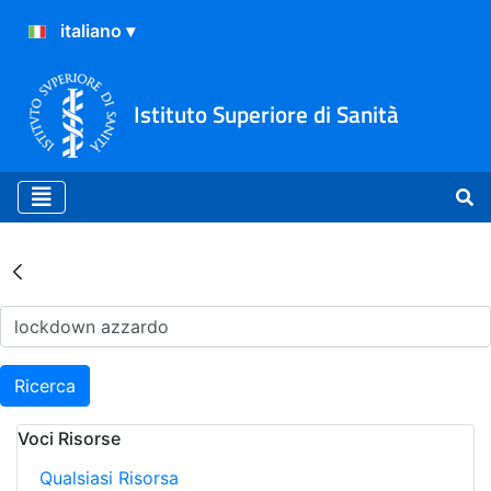
Istituto Superiore di Sanità
Risultati della Ricerca - Ar
Ricerca
Voci Risorse
Qualsiasi Risorsa