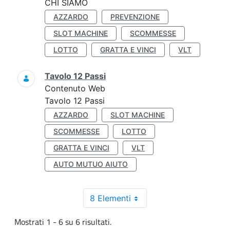
CHI SIAMO
AZZARDO
PREVENZIONE
SLOT MACHINE
SCOMMESSE
LOTTO
GRATTA E VINCI
VLT
Tavolo 12 Passi
Contenuto Web
Tavolo 12 Passi
AZZARDO
SLOT MACHINE
SCOMMESSE
LOTTO
GRATTA E VINCI
VLT
AUTO MUTUO AIUTO
8 Elementi
Mostrati 1 - 6 su 6 risultati.