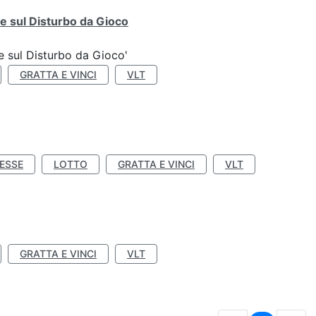
e sul Disturbo da Gioco
e sul Disturbo da Gioco'
GRATTA E VINCI
VLT
ESSE
LOTTO
GRATTA E VINCI
VLT
GRATTA E VINCI
VLT