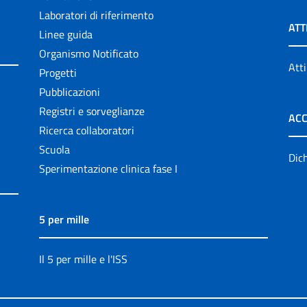
Laboratori di riferimento
ATT
Linee guida
Organismo Notificato
Atti
Progetti
Pubblicazioni
Registri e sorveglianze
ACC
Ricerca collaboratori
Scuola
Dich
Sperimentazione clinica fase I
5 per mille
Il 5 per mille e l'ISS