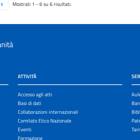
Mostrati 1 - 6 su 6 risultati.
anità
ATTIVITÀ
SER
Accesso agli atti
Aul
Basi di dati
Ban
Collaborazioni internazionali
Bibl
Comitato Etico Nazionale
Patr
Eventi
Tari
Formazione