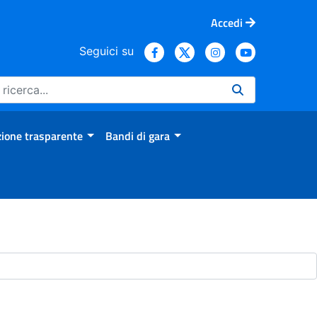
Accedi
Seguici su
ione trasparente
Bandi di gara