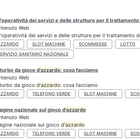
l'operatività dei servizi e delle strutture per il trattament
ntenuto Web
l'operatività dei servizi e delle strutture per il trattamento
AZZARDO
SLOT MACHINE
SCOMMESSE
LOTTO
SERVIZIO SANITARIO NAZIONALE
sturbo da gioco
d'azzardo
: cosa facciamo
ntenuto Web
sturbo da gioco
d'azzardo
: cosa facciamo
AZZARDO
TELEFONO VERDE
SLOT MACHINE
SCO
agine nazionale sul gioco
d'azzardo
ntenuto Web
agine nazionale sul gioco
d'azzardo
AZZARDO
TELEFONO VERDE
SLOT MACHINE
SCO