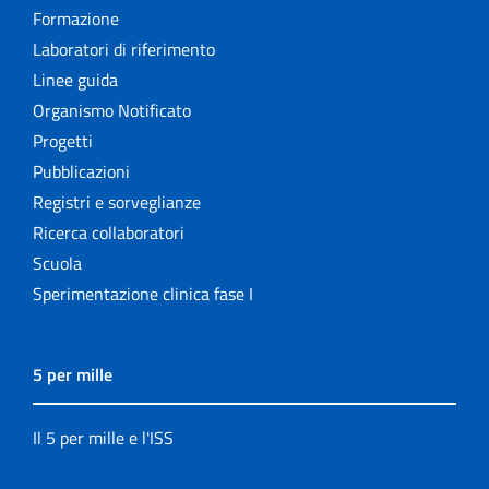
Formazione
Laboratori di riferimento
Linee guida
Organismo Notificato
Progetti
Pubblicazioni
Registri e sorveglianze
Ricerca collaboratori
Scuola
Sperimentazione clinica fase I
5 per mille
Il 5 per mille e l'ISS