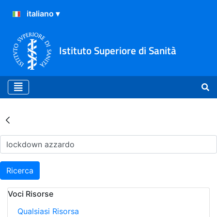
Istituto Superiore di Sanità
Risultati della Ricerca - Ar
Ricerca
Voci Risorse
Qualsiasi Risorsa