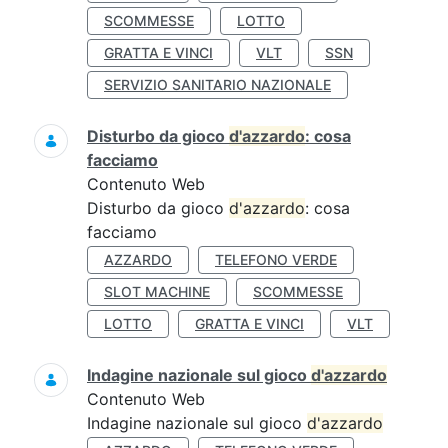
SCOMMESSE
LOTTO
GRATTA E VINCI
VLT
SSN
SERVIZIO SANITARIO NAZIONALE
Disturbo da gioco
d'azzardo
: cosa
facciamo
Contenuto Web
Disturbo da gioco
d'azzardo
: cosa
facciamo
AZZARDO
TELEFONO VERDE
SLOT MACHINE
SCOMMESSE
LOTTO
GRATTA E VINCI
VLT
Indagine nazionale sul gioco
d'azzardo
Contenuto Web
Indagine nazionale sul gioco
d'azzardo