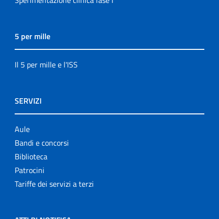
Sperimentazione clinica fase I
5 per mille
Il 5 per mille e l'ISS
SERVIZI
Aule
Bandi e concorsi
Biblioteca
Patrocini
Tariffe dei servizi a terzi