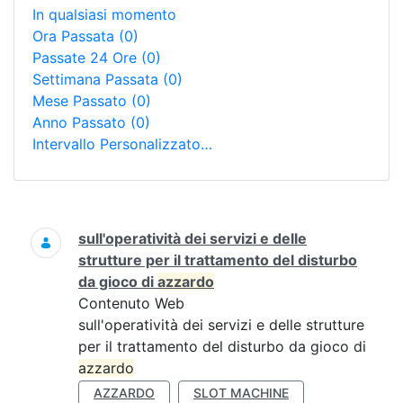
In qualsiasi momento
Ora Passata
(0)
Passate 24 Ore
(0)
Settimana Passata
(0)
Mese Passato
(0)
Anno Passato
(0)
Intervallo Personalizzato…
Ricerca
sull'operatività dei servizi e delle
strutture per il trattamento del disturbo
da gioco di
azzardo
Contenuto Web
sull'operatività dei servizi e delle strutture
per il trattamento del disturbo da gioco di
azzardo
AZZARDO
SLOT MACHINE