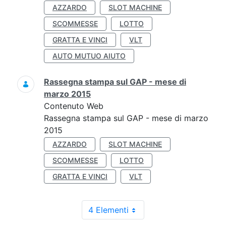
AZZARDO
SLOT MACHINE
SCOMMESSE
LOTTO
GRATTA E VINCI
VLT
AUTO MUTUO AIUTO
Rassegna stampa sul GAP - mese di
marzo 2015
Contenuto Web
Rassegna stampa sul GAP - mese di marzo
2015
AZZARDO
SLOT MACHINE
SCOMMESSE
LOTTO
GRATTA E VINCI
VLT
4 Elementi