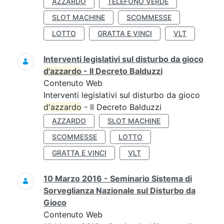
AZZARDO
TELEFONO VERDE
SLOT MACHINE
SCOMMESSE
LOTTO
GRATTA E VINCI
VLT
Interventi legislativi sul disturbo da gioco
d'azzardo
- Il Decreto Balduzzi
Contenuto Web
Interventi legislativi sul disturbo da gioco
d'azzardo
- Il Decreto Balduzzi
AZZARDO
SLOT MACHINE
SCOMMESSE
LOTTO
GRATTA E VINCI
VLT
10 Marzo 2016 - Seminario Sistema di
Sorveglianza Nazionale sul Disturbo da
Gioco
Contenuto Web