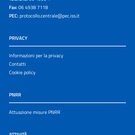
Fax:
06 4938 7118
PEC:
protocollo.centrale@pec.iss.it
PRIVACY
Informazioni per la privacy
Contatti
Cookie policy
PNRR
Attuazione misure PNRR
ATTIVITÀ